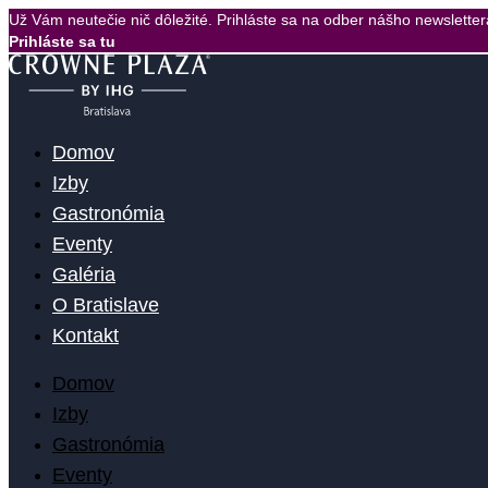
Preskočiť
Už Vám neutečie nič dôležité. Prihláste sa na odber nášho newsletter
na
Prihláste sa tu
obsah
Domov
Izby
Gastronómia
Eventy
Galéria
O Bratislave
Kontakt
Domov
Izby
Gastronómia
Eventy