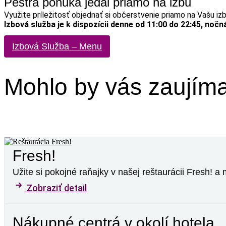
Pestrá ponuka jedál priamo na izbu
Využite príležitosť objednať si občerstvenie priamo na Vašu iz
Izbová služba je k dispozícii denne od 11:00 do 22:45, noč
Izbová Služba – Menu
Mohlo by vás zaujím
Fresh!
Užite si pokojné raňajky v našej reštaurácii Fresh! 
Zobraziť detail
Nákupné centrá v okolí hotela